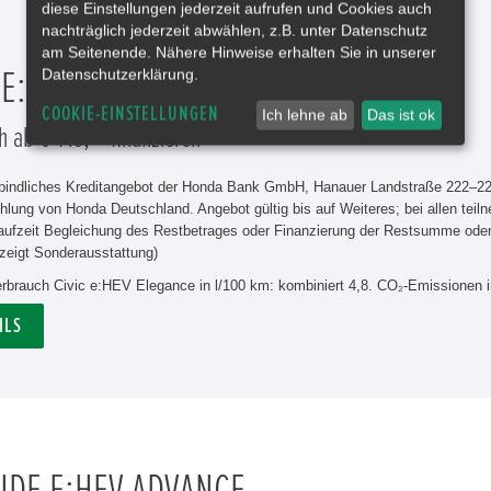
diese Einstellungen jederzeit aufrufen und Cookies auch
nachträglich jederzeit abwählen, z.B. unter Datenschutz
am Seitenende. Nähere Hinweise erhalten Sie in unserer
Datenschutzerklärung.
 E:HEV ELEGANCE
COOKIE-EINSTELLUNGEN
Ich lehne ab
Das ist ok
h ab € 149,-* finanzieren
rbindliches Kreditangebot der Honda Bank GmbH, Hanauer Landstraße 222–226
hlung von Honda Deutschland. Angebot gültig bis auf Weiteres; bei allen tei
aufzeit Begleichung des Restbetrages oder Finanzierung der Restsumme od
zeigt Sonderausstattung)
erbrauch Civic e:HEV Elegance in l/100 km: kombiniert 4,8. CO₂-Emissionen 
ILS