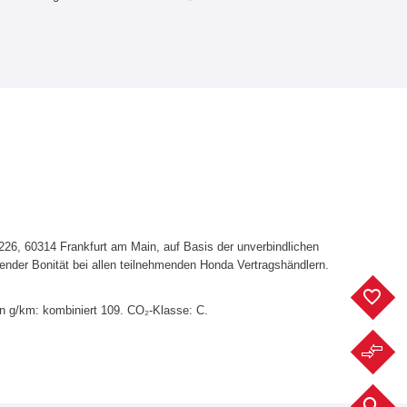
6, 60314 Frankfurt am Main, auf Basis der unverbindlichen
ender Bonität bei allen teilnehmenden Honda Vertragshändlern.
F
in g/km: kombiniert 109. CO₂-Klasse: C.
F
F