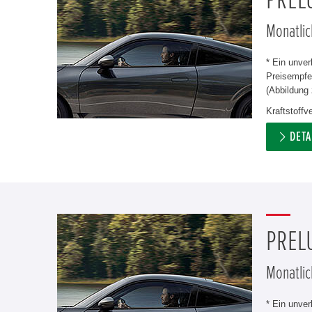
PREL
Monatlic
* Ein unve
Preisempfeh
(Abbildung 
Kraftstoff
DETA
PREL
Monatlic
* Ein unve