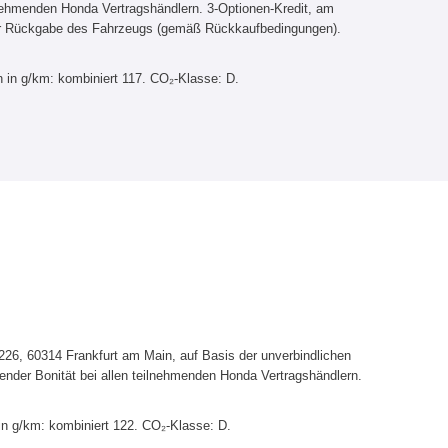
lnehmenden Honda Vertragshändlern. 3-Optionen-Kredit, am
er Rückgabe des Fahrzeugs (gemäß Rückkaufbedingungen).
 in g/km: kombiniert 117. CO₂-Klasse: D.
6, 60314 Frankfurt am Main, auf Basis der unverbindlichen
ender Bonität bei allen teilnehmenden Honda Vertragshändlern.
in g/km: kombiniert 122. CO₂-Klasse: D.