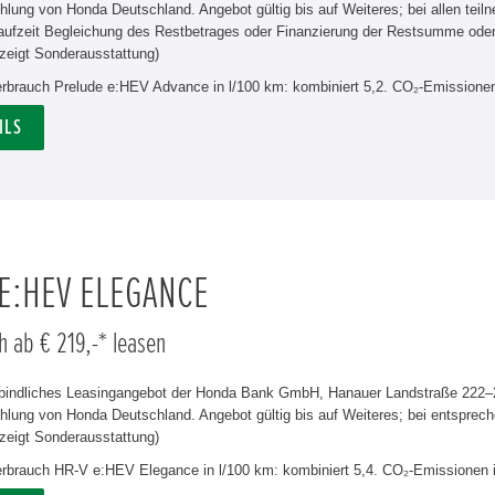
hlung von Honda Deutschland. Angebot gültig bis auf Weiteres; bei allen tei
aufzeit Begleichung des Restbetrages oder Finanzierung der Restsumme od
zeigt Sonderausstattung)
verbrauch Prelude e:HEV Advance in l/100 km: kombiniert 5,2. CO₂-Emissionen
ILS
 E:HEV ELEGANCE
h ab € 219,-* leasen
rbindliches Leasingangebot der Honda Bank GmbH, Hanauer Landstraße 222–22
lung von Honda Deutschland. Angebot gültig bis auf Weiteres; bei entsprech
zeigt Sonderausstattung)
verbrauch HR-V e:HEV Elegance in l/100 km: kombiniert 5,4. CO₂-Emissionen 