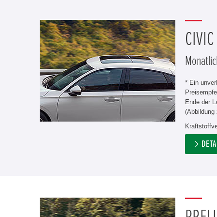
CIVIC
Monatlic
* Ein unve
Preisempfe
Ende der L
(Abbildung 
Kraftstoffv
DETA