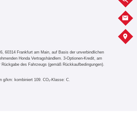
K
S
, 60314 Frankfurt am Main, auf Basis der unverbindlichen
lnehmenden Honda Vertragshändlern. 3-Optionen-Kredit, am
er Rückgabe des Fahrzeugs (gemäß Rückkaufbedingungen).
in g/km: kombiniert 109. CO₂-Klasse: C.