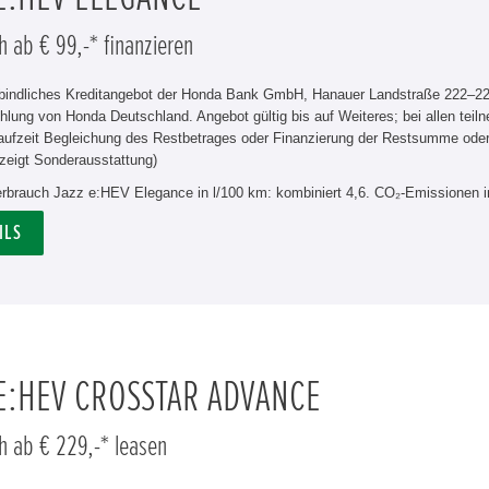
h ab € 99,-* finanzieren
rbindliches Kreditangebot der Honda Bank GmbH, Hanauer Landstraße 222–226
hlung von Honda Deutschland. Angebot gültig bis auf Weiteres; bei allen tei
aufzeit Begleichung des Restbetrages oder Finanzierung der Restsumme od
zeigt Sonderausstattung)
verbrauch Jazz e:HEV Elegance in l/100 km: kombiniert 4,6. CO₂-Emissionen i
ILS
 E:HEV CROSSTAR ADVANCE
h ab € 229,-* leasen