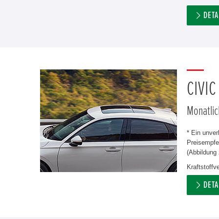
DETA
CIVIC
Monatlic
* Ein unve
Preisempfeh
(Abbildung 
Kraftstoffv
DETA