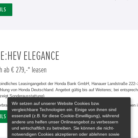
ILS
 E:HEV ELEGANCE
h ab € 279,-* leasen
rbindliches Leasingangebot der Honda Bank GmbH, Hanauer Landstraße 222–22
lung von Honda Deutschland. Angebot gültig bis auf Weiteres; bei entsprech
zeigt Sonderausstattung)
Wir setzen auf unserer Website Cookies bzw.
erbrauch Civic e:HEV Elegance in l/100 km: kombiniert 4,8. CO₂-Emissionen 
vergleichbare Technologien ein. Einige von ihnen sind
essenziell (z.B. für diese Cookie-Einwilligung), während
ILS
andere uns helfen unser Onlineangebot zu verbessern
und wirtschaftlich zu betreiben. Sie können die nicht-
notwendigen Cookies akzeptieren oder ablehnen sowie