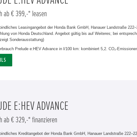
UDE E:HEV ADVANCE
h ab € 399,-* leasen
rbindliches Leasingangebot der Honda Bank GmbH, Hanauer Landstraße 222–22
lung von Honda Deutschland. Angebot gültig bis auf Weiteres; bei entsprech
zeigt Sonderausstattung)
verbrauch Prelude e:HEV Advance in l/100 km: kombiniert 5,2. CO₂-Emissionen
ILS
UDE E:HEV ADVANCE
h ab € 329,-* finanzieren
rbindliches Kreditangebot der Honda Bank GmbH, Hanauer Landstraße 222–226