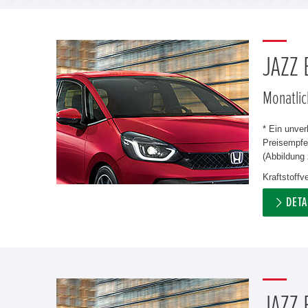
JAZZ
Monatlic
* Ein unve
Preisempfeh
(Abbildung 
Kraftstoff
DETA
JAZZ