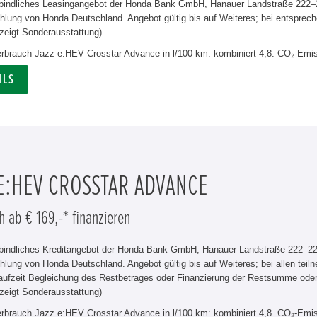
rbindliches Leasingangebot der Honda Bank GmbH, Hanauer Landstraße 222–22
lung von Honda Deutschland. Angebot gültig bis auf Weiteres; bei entsprech
zeigt Sonderausstattung)
verbrauch Jazz e:HEV Crosstar Advance in l/100 km: kombiniert 4,8. CO₂-Emis
ILS
 E:HEV CROSSTAR ADVANCE
h ab € 169,-* finanzieren
rbindliches Kreditangebot der Honda Bank GmbH, Hanauer Landstraße 222–226
hlung von Honda Deutschland. Angebot gültig bis auf Weiteres; bei allen tei
aufzeit Begleichung des Restbetrages oder Finanzierung der Restsumme od
zeigt Sonderausstattung)
verbrauch Jazz e:HEV Crosstar Advance in l/100 km: kombiniert 4,8. CO₂-Emis