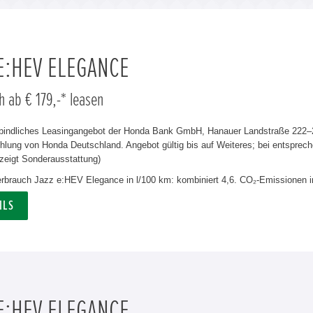
 E:HEV ELEGANCE
h ab € 179,-* leasen
rbindliches Leasingangebot der Honda Bank GmbH, Hanauer Landstraße 222–22
lung von Honda Deutschland. Angebot gültig bis auf Weiteres; bei entsprech
zeigt Sonderausstattung)
verbrauch Jazz e:HEV Elegance in l/100 km: kombiniert 4,6. CO₂-Emissionen i
ILS
 E:HEV ELEGANCE