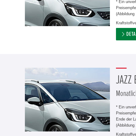
* Ein unve
Preisempfeh
(Abbildung 
Kraftstoff
DETA
JAZZ
Monatlic
* Ein unve
Preisempfe
Ende der L
(Abbildung 
Kraftstoff