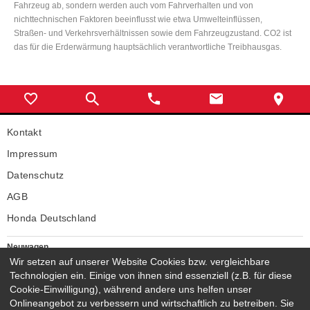
Fahrzeug ab, sondern werden auch vom Fahrverhalten und von
nichttechnischen Faktoren beeinflusst wie etwa Umwelteinflüssen,
Straßen- und Verkehrsverhältnissen sowie dem Fahrzeugzustand. CO2 ist
das für die Erderwärmung hauptsächlich verantwortliche Treibhausgas.
Kontakt
Impressum
Datenschutz
AGB
Honda Deutschland
Neuwagen
Honda Neuwagen
Wir setzen auf unserer Website Cookies bzw. vergleichbare
Technologien ein. Einige von ihnen sind essenziell (z.B. für diese
Gebrauchtwagen
Cookie-Einwilligung), während andere uns helfen unser
Honda Gebrauchtwagen
Onlineangebot zu verbessern und wirtschaftlich zu betreiben. Sie
Honda Vorführwagen