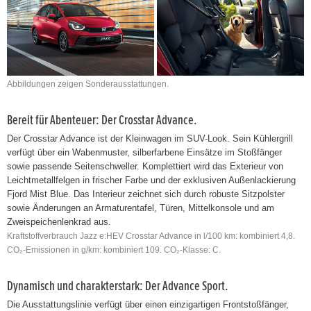
Abbildungen zeigen Sonderausstattungen.
Bereit für Abenteuer: Der Crosstar Advance.
Der Crosstar Advance ist der Kleinwagen im SUV-Look. Sein Kühlergrill
verfügt über ein Wabenmuster, silberfarbene Einsätze im Stoßfänger
sowie passende Seitenschweller. Komplettiert wird das Exterieur von
Leichtmetallfelgen in frischer Farbe und der exklusiven Außenlackierung
Fjord Mist Blue. Das Interieur zeichnet sich durch robuste Sitzpolster
sowie Änderungen an Armaturentafel, Türen, Mittelkonsole und am
Zweispeichenlenkrad aus.
Kraftstoffverbrauch Jazz e:HEV Crosstar Advance in l/100 km: kombiniert 4,8.
CO₂-Emissionen in g/km: kombiniert 109. CO₂-Klasse: C.
Dynamisch und charakterstark: Der Advance Sport.
Die Ausstattungslinie verfügt über einen einzigartigen Frontstoßfänger,