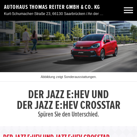
AUTOHAUS THOMAS REITER GMBH & CO. KG
Kurt-Schumacher-Straße 23, 66130 Saarbrücken / An der Windmühle 7, 66780 Siersburg
Neuwagen
Gebrauchtwagen
Angebote
Abbildung zeigt Sonderausstattungen.
Service & Zubehör
DER JAZZ E:HEV UND
DER JAZZ E:HEV CROSSTAR
Unser Autohaus
Spüren Sie den Unterschied.