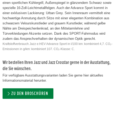
einen sportlichen Kühlergrill, Außenspiegel in glänzendem Schwarz sowie
spezielle 16-Zoll-Leichtmetallfelgen. Auch der Advance Sport kommt in
einer exklusiven Lackierung: Urban Grey. Sein Innenraum vermittelt eine
hochwertige Anmutung durch Sitze mit einer eleganten Kombination aus
schwarzem Velourskunstleder und grauem Kunstleder, während gelbe
Nähte am Dreispeichenlenkrad, an den Mittelarmlehne und
Türverkleidungen Akzente setzen. Dank des SPORT-Fahrmodus wird
zudem das Ansprechverhalten der dynamischen Optik gerecht.
Kraftstoffverbrauch Jazz e:HEV Advance Sport in l/100 km: kombiniert 4,7. CO₂-
Emissionen in g/km: kombiniert 107. CO₂-Klasse: C.
Wir bestellen Ihren Jazz und Jazz Crosstar gerne in der Ausstattung,
die Sie wünschen.
Für verfügbare Ausstattungsvarianten laden Sie gerne hier aktuelles
Informationsmaterial herunter.
ZU DEN BROSCHÜREN