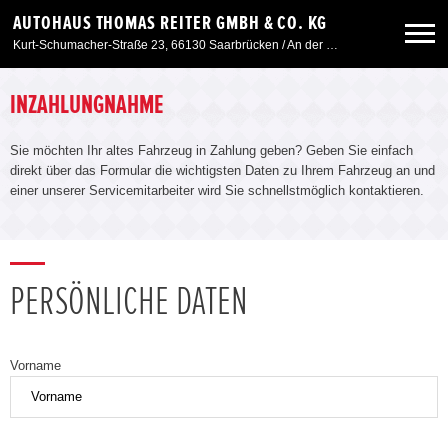
AUTOHAUS THOMAS REITER GMBH & CO. KG
Kurt-Schumacher-Straße 23, 66130 Saarbrücken / An der Windmühle 7, 66780 Siersburg
Neuwagen
INZAHLUNGNAHME
Sie möchten Ihr altes Fahrzeug in Zahlung geben? Geben Sie einfach
Gebrauchtwagen
direkt über das Formular die wichtigsten Daten zu Ihrem Fahrzeug an und
einer unserer Servicemitarbeiter wird Sie schnellstmöglich kontaktieren.
Angebote
Service & Zubehör
PERSÖNLICHE DATEN
Unser Autohaus
Vorname