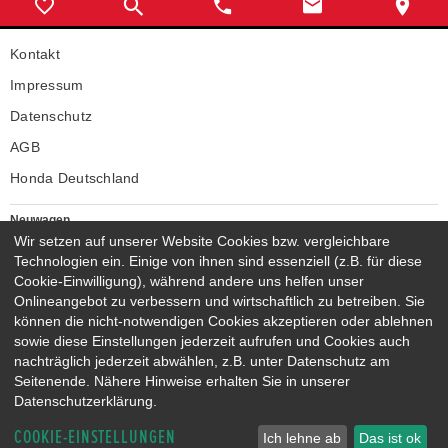
Kontakt
Impressum
Datenschutz
AGB
Honda Deutschland
Neuwagen
Honda Neuwagen
Wir setzen auf unserer Website Cookies bzw. vergleichbare
Technologien ein. Einige von ihnen sind essenziell (z.B. für diese
Gebrauchtwagen
Cookie-Einwilligung), während andere uns helfen unser
Honda Gebrauchtwagen
Onlineangebot zu verbessern und wirtschaftlich zu betreiben. Sie
Honda Vorführwagen
können die nicht-notwendigen Cookies akzeptieren oder ablehnen
Gesamtbestand
sowie diese Einstellungen jederzeit aufrufen und Cookies auch
nachträglich jederzeit abwählen, z.B. unter Datenschutz am
NEUWAGENMODELLE
Seitenende. Nähere Hinweise erhalten Sie in unserer
HONDA JAZZ E:HEV
HONDA CIVIC E:HEV
Datenschutzerklärung.
HONDA PRELUDE E:HEV
HONDA HR-V E:HEV
COOKIE-EINSTELLUNGEN
HONDA ZR-V E:HEV
HONDA CR-V E:HEV & E:PHEV
Ich lehne ab
Das ist ok