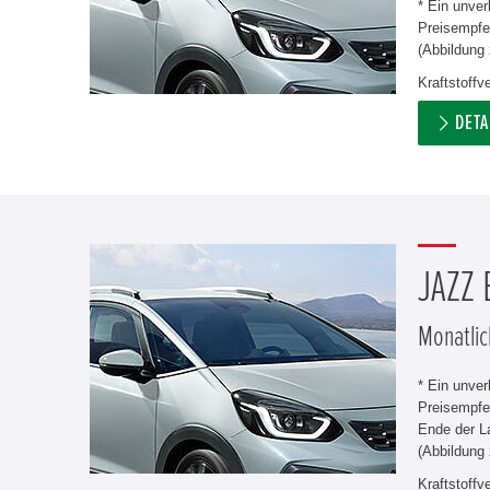
* Ein unve
Preisempfeh
(Abbildung 
Kraftstoff
DETA
JAZZ
Monatlic
* Ein unve
Preisempfe
Ende der L
(Abbildung 
Kraftstoff