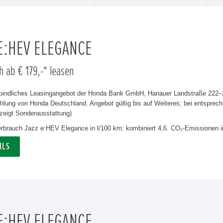
 E:HEV ELEGANCE
h ab € 179,-* leasen
rbindliches Leasingangebot der Honda Bank GmbH, Hanauer Landstraße 222–22
lung von Honda Deutschland. Angebot gültig bis auf Weiteres; bei entsprech
zeigt Sonderausstattung)
verbrauch Jazz e:HEV Elegance in l/100 km: kombiniert 4,6. CO₂-Emissionen i
ILS
 E:HEV ELEGANCE