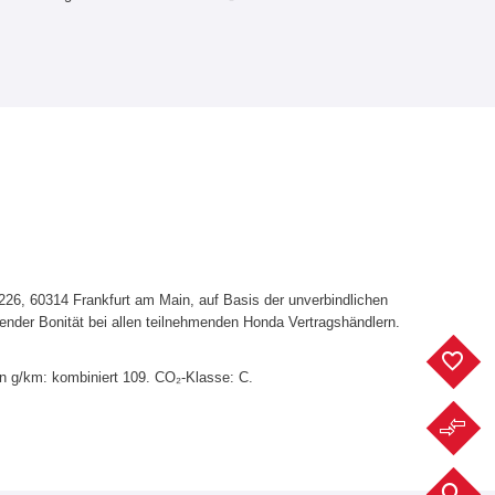
6, 60314 Frankfurt am Main, auf Basis der unverbindlichen
ender Bonität bei allen teilnehmenden Honda Vertragshändlern.
F
in g/km: kombiniert 109. CO₂-Klasse: C.
F
F