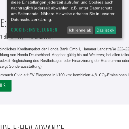
diese Einstellungen jederzeit aufrufen und Cookies auch
nachträglich jederzeit abwählen, z.B. unter Datenschutz
am Seitenende. Nähere Hinweise erhalten Sie in unserer
Datenschutzerklärung.
 E:HEV ELEGANCE
COOKIE-EINSTELLUNGEN
Ich lehne ab
Das ist ok
h ab € 149,-* finanzieren
rbindliches Kreditangebot der Honda Bank GmbH, Hanauer Landstraße 222–226
hlung von Honda Deutschland. Angebot gültig bis auf Weiteres; bei allen tei
aufzeit Begleichung des Restbetrages oder Finanzierung der Restsumme od
zeigt Sonderausstattung)
erbrauch Civic e:HEV Elegance in l/100 km: kombiniert 4,8. CO₂-Emissionen 
ILS