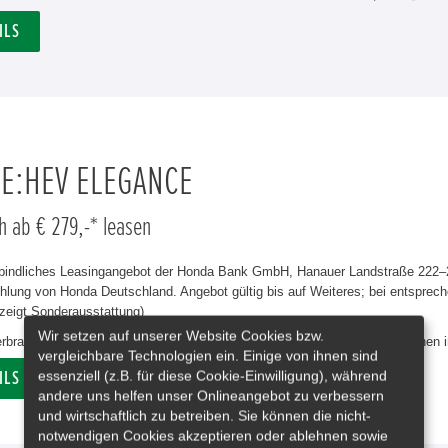
ILS
 E:HEV ELEGANCE
h ab € 279,-* leasen
rbindliches Leasingangebot der Honda Bank GmbH, Hanauer Landstraße 222–22
lung von Honda Deutschland. Angebot gültig bis auf Weiteres; bei entsprech
zeigt Sonderausstattung)
Wir setzen auf unserer Website Cookies bzw.
erbrauch Civic e:HEV Elegance in l/100 km: kombiniert 4,8. CO₂-Emissionen 
vergleichbare Technologien ein. Einige von ihnen sind
essenziell (z.B. für diese Cookie-Einwilligung), während
ILS
andere uns helfen unser Onlineangebot zu verbessern
und wirtschaftlich zu betreiben. Sie können die nicht-
notwendigen Cookies akzeptieren oder ablehnen sowie