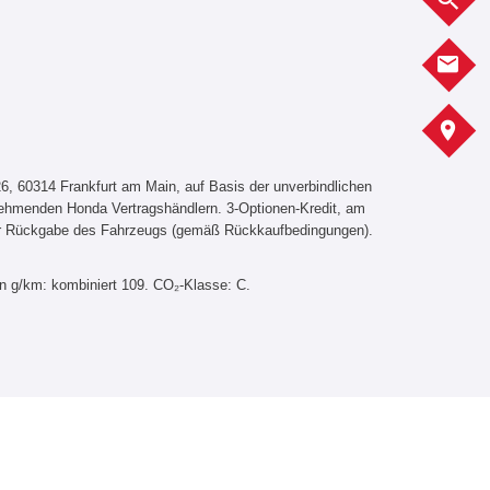
K
S
, 60314 Frankfurt am Main, auf Basis der unverbindlichen
lnehmenden Honda Vertragshändlern. 3-Optionen-Kredit, am
er Rückgabe des Fahrzeugs (gemäß Rückkaufbedingungen).
in g/km: kombiniert 109. CO₂-Klasse: C.