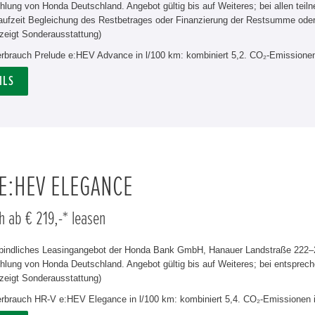
hlung von Honda Deutschland. Angebot gültig bis auf Weiteres; bei allen tei
aufzeit Begleichung des Restbetrages oder Finanzierung der Restsumme od
zeigt Sonderausstattung)
verbrauch Prelude e:HEV Advance in l/100 km: kombiniert 5,2. CO₂-Emissionen
ILS
 E:HEV ELEGANCE
h ab € 219,-* leasen
rbindliches Leasingangebot der Honda Bank GmbH, Hanauer Landstraße 222–22
lung von Honda Deutschland. Angebot gültig bis auf Weiteres; bei entsprech
zeigt Sonderausstattung)
verbrauch HR-V e:HEV Elegance in l/100 km: kombiniert 5,4. CO₂-Emissionen 