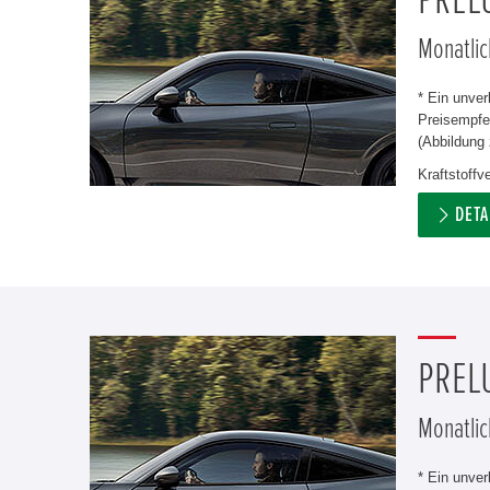
PREL
Monatlic
* Ein unve
Preisempfeh
(Abbildung 
Kraftstoff
DETA
PREL
Monatlic
* Ein unve