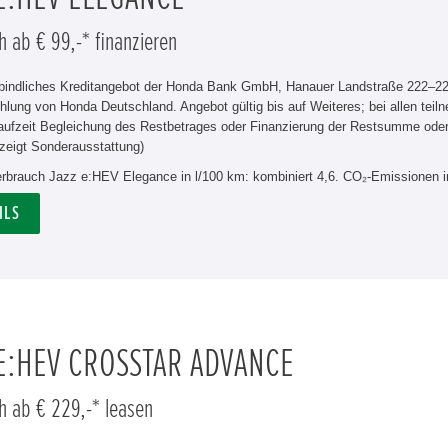
h ab € 99,-* finanzieren
rbindliches Kreditangebot der Honda Bank GmbH, Hanauer Landstraße 222–226
hlung von Honda Deutschland. Angebot gültig bis auf Weiteres; bei allen tei
aufzeit Begleichung des Restbetrages oder Finanzierung der Restsumme od
zeigt Sonderausstattung)
verbrauch Jazz e:HEV Elegance in l/100 km: kombiniert 4,6. CO₂-Emissionen i
ILS
 E:HEV CROSSTAR ADVANCE
h ab € 229,-* leasen