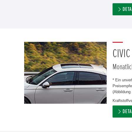
DETA
CIVIC
Monatlic
* Ein unve
Preisempfeh
(Abbildung 
Kraftstoffv
DETA