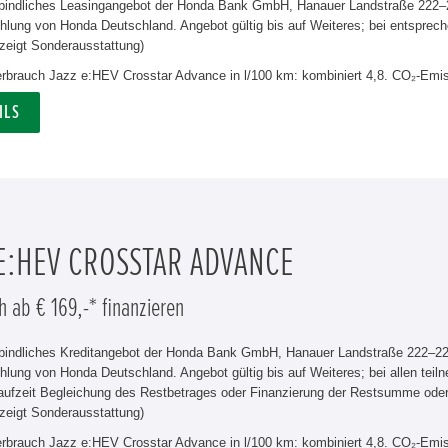
rbindliches Leasingangebot der Honda Bank GmbH, Hanauer Landstraße 222–22
lung von Honda Deutschland. Angebot gültig bis auf Weiteres; bei entsprech
zeigt Sonderausstattung)
verbrauch Jazz e:HEV Crosstar Advance in l/100 km: kombiniert 4,8. CO₂-Emis
ILS
 E:HEV CROSSTAR ADVANCE
h ab € 169,-* finanzieren
rbindliches Kreditangebot der Honda Bank GmbH, Hanauer Landstraße 222–226
hlung von Honda Deutschland. Angebot gültig bis auf Weiteres; bei allen tei
aufzeit Begleichung des Restbetrages oder Finanzierung der Restsumme od
zeigt Sonderausstattung)
verbrauch Jazz e:HEV Crosstar Advance in l/100 km: kombiniert 4,8. CO₂-Emis