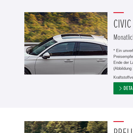
CIVIC
Monatlic
* Ein unve
Preisempfe
Ende der L
(Abbildung 
Kraftstoffv
DETA