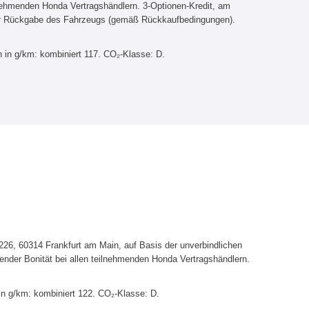
lnehmenden Honda Vertragshändlern. 3-Optionen-Kredit, am
er Rückgabe des Fahrzeugs (gemäß Rückkaufbedingungen).
 in g/km: kombiniert 117. CO₂-Klasse: D.
6, 60314 Frankfurt am Main, auf Basis der unverbindlichen
ender Bonität bei allen teilnehmenden Honda Vertragshändlern.
in g/km: kombiniert 122. CO₂-Klasse: D.