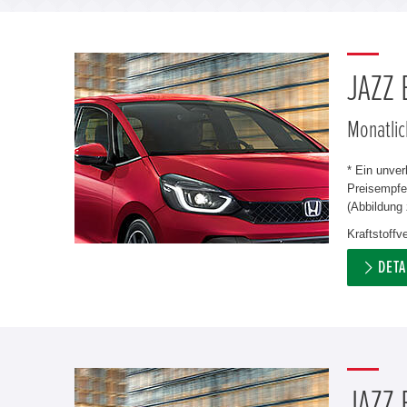
JAZZ
Monatlic
* Ein unve
Preisempfeh
(Abbildung 
Kraftstoff
DETA
JAZZ