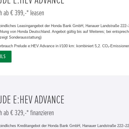
UDE E:HEV ADVANCE
h ab € 399,-* leasen
rbindliches Leasingangebot der Honda Bank GmbH, Hanauer Landstraße 222–22
lung von Honda Deutschland. Angebot gültig bis auf Weiteres; bei entsprech
zeigt Sonderausstattung)
verbrauch Prelude e:HEV Advance in l/100 km: kombiniert 5,2. CO₂-Emissionen
ILS
UDE E:HEV ADVANCE
h ab € 329,-* finanzieren
rbindliches Kreditangebot der Honda Bank GmbH, Hanauer Landstraße 222–226