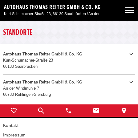
AUTOHAUS THOMAS REITER GMBH & CO. KG
Kurt-Schumacher-Straße 23, 66130 Saarbrücken / An der Windmühle 7, 66780 Siersburg
Neuwagen
STANDORTE
Gebrauchtwagen
Autohaus Thomas Reiter GmbH & Co. KG
Kurt-Schumacher-Straße 23
66130 Saarbrücken
Angebote
06 81 / 7 09 77-0
Telefon:
Telefax:
06 81 / 7 09 77-29
Autohaus Thomas Reiter GmbH & Co. KG
Service & Zubehör
An der Windmühle 7
E-MAIL SENDEN
66780 Rehlingen-Siersburg
Werkstatt
Unser Autohaus
Montag - Freitag:
8.00 - 17.00 Uhr
Samstag
9.00 - 12.00
06 83 5 / 5 00 60 0
Telefon:
Verkauf
Kontakt
E-MAIL SENDEN
Montag - Freitag
7.30 - 18.00
Impressum
Samstag
9.00 - 13.00