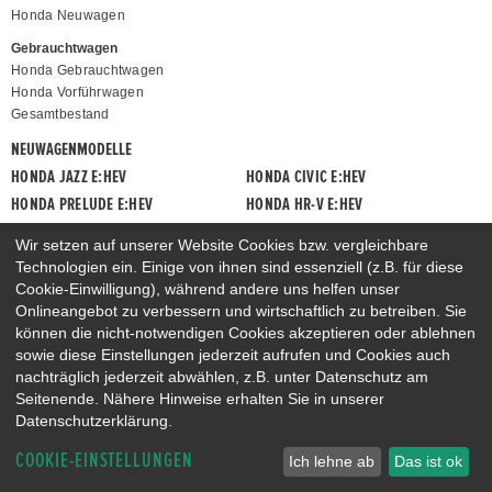
Honda Neuwagen
Gebrauchtwagen
Honda Gebrauchtwagen
Honda Vorführwagen
Gesamtbestand
NEUWAGENMODELLE
HONDA JAZZ E:HEV
HONDA CIVIC E:HEV
HONDA PRELUDE E:HEV
HONDA HR-V E:HEV
HONDA ZR-V E:HEV
HONDA CR-V E:HEV & E:PHEV
Wir setzen auf unserer Website Cookies bzw. vergleichbare
Technologien ein. Einige von ihnen sind essenziell (z.B. für diese
Cookie-Einwilligung), während andere uns helfen unser
Onlineangebot zu verbessern und wirtschaftlich zu betreiben. Sie
können die nicht-notwendigen Cookies akzeptieren oder ablehnen
sowie diese Einstellungen jederzeit aufrufen und Cookies auch
nachträglich jederzeit abwählen, z.B. unter Datenschutz am
Seitenende. Nähere Hinweise erhalten Sie in unserer
Datenschutzerklärung.
COOKIE-EINSTELLUNGEN
Ich lehne ab
Das ist ok