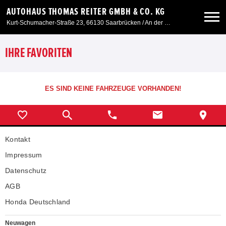
AUTOHAUS THOMAS REITER GMBH & CO. KG
Kurt-Schumacher-Straße 23, 66130 Saarbrücken / An der Windmühle 7, 66780 Siersburg
Neuwagen
IHRE FAVORITEN
Gebrauchtwagen
ES SIND KEINE FAHRZEUGE VORHANDEN!
Angebote
Kontakt
Service & Zubehör
Impressum
Unser Autohaus
Datenschutz
AGB
Honda Deutschland
Neuwagen