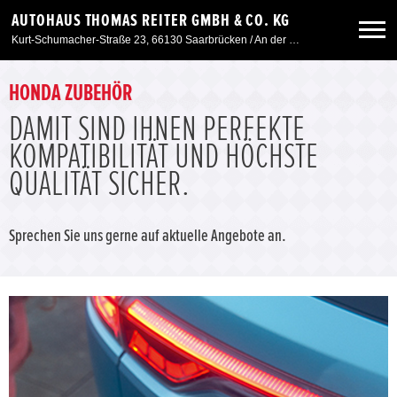
AUTOHAUS THOMAS REITER GMBH & CO. KG
Kurt-Schumacher-Straße 23, 66130 Saarbrücken / An der Windmühle 7, 66780 Siersburg
Neuwagen
HONDA ZUBEHÖR
DAMIT SIND IHNEN PERFEKTE
Gebrauchtwagen
KOMPATIBILITÄT UND HÖCHSTE
QUALITÄT SICHER.
Angebote
Sprechen Sie uns gerne auf aktuelle Angebote an.
Service & Zubehör
Unser Autohaus