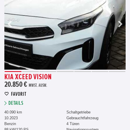
KIA XCEED VISION
20.850 €
MWST. AUSW.
FAVORIT
DETAILS
40.090 km
Schaltgetriebe
10.2023
Gebrauchtfahrzeug
Benzin
4 Türen
88 kW/120 PS
Navigationssystem