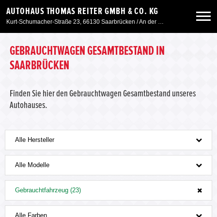
AUTOHAUS THOMAS REITER GMBH & CO. KG
Kurt-Schumacher-Straße 23, 66130 Saarbrücken / An der Windmühle 7, 66780 Siersburg
Neuwagen
GEBRAUCHTWAGEN GESAMTBESTAND IN
SAARBRÜCKEN
Gebrauchtwagen
Finden Sie hier den Gebrauchtwagen Gesamtbestand unseres
Autohauses.
Angebote
Service & Zubehör
Alle Hersteller
Unser Autohaus
Alle Modelle
Gebrauchtfahrzeug (23)
Alle Farben