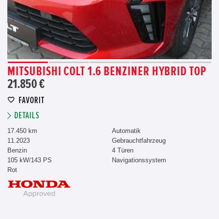
MITSUBISHI COLT 1.6 BENZINER HYBRID TOP
21.850 €
FAVORIT
DETAILS
17.450 km
Automatik
11.2023
Gebrauchtfahrzeug
Benzin
4 Türen
105 kW/143 PS
Navigationssystem
Rot