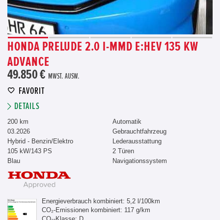
HONDA PRELUDE 2.0 I-MMD E:HEV 135 KW
ADVANCE
49.850 €
MWST. AUSW.
FAVORIT
DETAILS
200 km
Automatik
03.2026
Gebrauchtfahrzeug
Hybrid - Benzin/Elektro
Lederausstattung
105 kW/143 PS
2 Türen
Blau
Navigationssystem
Energieverbrauch kombiniert: 5,2 l/100km
CO₂-Emissionen kombiniert: 117 g/km
CO₂-Klasse: D