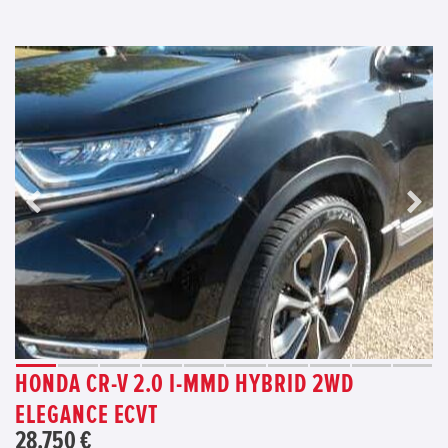
HONDA CR-V 2.0 I-MMD HYBRID 2WD
ELEGANCE ECVT
28.750 €