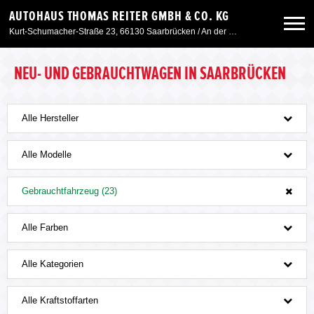
AUTOHAUS THOMAS REITER GMBH & CO. KG
Kurt-Schumacher-Straße 23, 66130 Saarbrücken / An der Windmühle 7, 66780 Siersburg
Neuwagen
NEU- UND GEBRAUCHTWAGEN IN SAARBRÜCKEN
Gebrauchtwagen
Alle Hersteller
Angebote
Alle Modelle
Gebrauchtfahrzeug (23)
Service & Zubehör
Alle Farben
Unser Autohaus
Alle Kategorien
Alle Kraftstoffarten