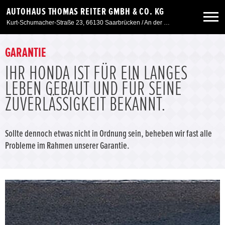
AUTOHAUS THOMAS REITER GMBH & CO. KG
Kurt-Schumacher-Straße 23, 66130 Saarbrücken / An der Windmühle 7, 66780 Siersburg
Neuwagen
GARANTIE
IHR HONDA IST FÜR EIN LANGES
Gebrauchtwagen
LEBEN GEBAUT UND FÜR SEINE
ZUVERLÄSSIGKEIT BEKANNT.
Angebote
Sollte dennoch etwas nicht in Ordnung sein, beheben wir fast alle
Service & Zubehör
Probleme im Rahmen unserer Garantie.
Unser Autohaus