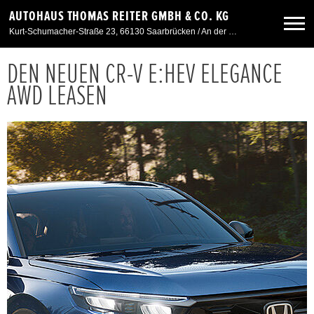
AUTOHAUS THOMAS REITER GMBH & CO. KG
Kurt-Schumacher-Straße 23, 66130 Saarbrücken / An der Windmühle 7, 66780 Siersburg
DEN NEUEN CR-V E:HEV ELEGANCE
Neuwagen
AWD LEASEN
Gebrauchtwagen
Angebote
Service & Zubehör
Unser Autohaus