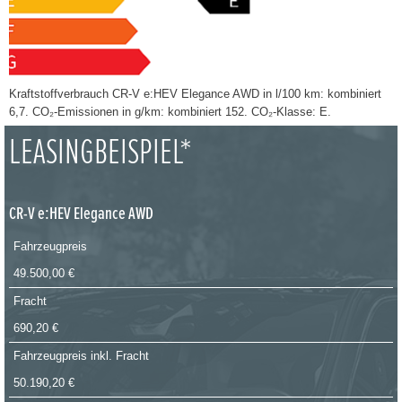
Kraftstoffverbrauch CR-V e:HEV Elegance AWD in l/100 km: kombiniert
6,7. CO₂-Emissionen in g/km: kombiniert 152. CO₂-Klasse: E.
LEASINGBEISPIEL*
CR-V e:HEV Elegance AWD
Fahrzeugpreis
49.500,00 €
Fracht
690,20 €
Fahrzeugpreis inkl. Fracht
50.190,20 €