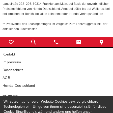
Landstraße 222–226, 60314 Frankfurt am Main, auf Basis der unverbindlichen
Preisempfehlung von Honda Deutschland. Angebot gültig bis auf Weiteres; bei
entsprechender Bonität bei allen teilnehmenden Honda Vertragshändlern.
** Preisvorteil des Leasingbetrages im Vergleich zum Fahrzeugpreis inkl. der
anfallenden Frachtkosten.
Kontakt
Impressum
Datenschutz
AGB
Honda Deutschland
Neuwagen
Wir setzen auf unserer Website Cookies bzw. vergleichbare
Honda Neuwagen
Technologien ein. Einige von ihnen sind essenziell (z.B. für diese
Gebrauchtwagen
Cookie-Einwilligung), während andere uns helfen unser