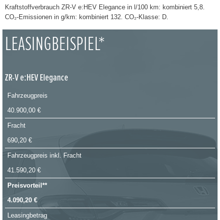
Kraftstoffverbrauch ZR-V e:HEV Elegance in l/100 km: kombiniert 5,8.
CO₂-Emissionen in g/km: kombiniert 132. CO₂-Klasse: D.
LEASINGBEISPIEL*
ZR-V e:HEV Elegance
Fahrzeugpreis
40.900,00 €
Fracht
690,20 €
Fahrzeugpreis inkl. Fracht
41.590,20 €
Preisvorteil**
4.090,20 €
Leasingbetrag