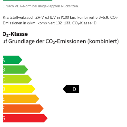
1 Nach VDA-Norm bei umgeklappten Rücksitzen.
Kraftstoffverbrauch ZR-V e:HEV in l/100 km: kombiniert 5,8−5,9. CO₂-
Emissionen in g/km: kombiniert 132−133. CO₂-Klasse: D.