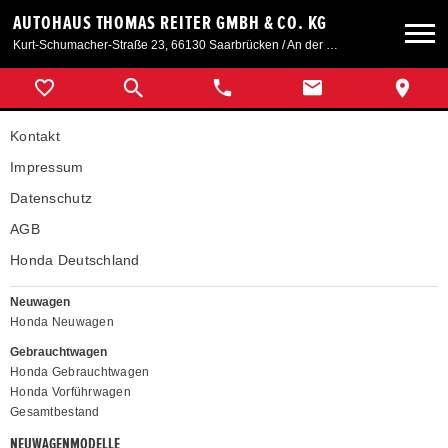
AUTOHAUS THOMAS REITER GMBH & CO. KG
Kurt-Schumacher-Straße 23, 66130 Saarbrücken / An der Windmühle 7, 66780 Siersburg
Neuwagen
Kontakt
Gebrauchtwagen
Impressum
Datenschutz
Angebote
AGB
Honda Deutschland
Service & Zubehör
Neuwagen
Honda Neuwagen
Unser Autohaus
Gebrauchtwagen
Honda Gebrauchtwagen
Honda Vorführwagen
Gesamtbestand
NEUWAGENMODELLE