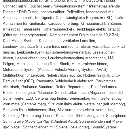
Induktionsladeschale für Smartphone, Infotainment-System: Honda
Connect mit 9" Touchscreen / Navigationssystem / Internetbasierende
Dienste / DAB-Tuner, Innenraumfilter: Pollenfilter, Innenspiegel mit
Abblendautomatik, Intelligenter Geschwindigkeits-Begrenzer (ISL), Isofix-
Aufnahmen für Kindersitz, Karosserie: 5-türig, Klimaautomatik 2-Zonen,
Knieairbag Fahrerseite, Kofferraumdeckel / Heckklappe elektr. betätigt
(Öffnung, sensorgesteuert), Kombiinstrument Digitalanzeige 10,2 Zoll,
Kopf-Airbag-System, Kühlergrill mit vertikalen Lamellen,
Lendenwirbelstütze Sitz vorn links und rechts, elektr. verstellbar, Lenkrad
heizbar, Lenksäule (Lenkrad) höhen-/längsverstellbar, Leseleuchten
hinten, Leseleuchten vorn, Leuchtweitenregelung automatisch, LM-
Felgen, Metallic-Lackierung Ruse Black, Mittelarmlehne hinten,
Motorsound-System (Acoustic Vehicle Alerting System, AVAS),
Multifunktion für Lenkrad, Nebelschlussleuchte, Notbremssignal, Otto-
Partikelfilter (OPF), Panorama-Schiebedach elektrisch, Parkbremse
elektrisch, Radstand Standard, Reifen-Reparaturset, Rückfahrkamera,
Rücksitzlehne geteilt/klappbar, Schadstoffarm nach Abgasnorm Euro 6d,
Scheinwerfer LED, Seitenairbag hinten, Seitenairbag vorn, Seitenairbag
vorn mitte (Center-Airbag), Sitz vorn links elektr. verstellbar (mit Memory),
Sitz vorn links höhenverstellbar, Sitz vorn rechts elektr. verstellbar,
Sitzbezug / Polsterung: Leder / Kunstleder, Sitzheizung vorn, Smartphone
Schnittstelle (Apple CarPlay & Android Auto), Sonnenblenden mit Make-
up-Spiegel, Sonnenblenden mit Spiegel (beleuchtet), Sound-System