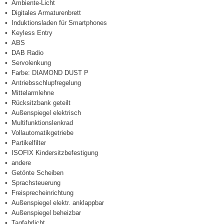
Ambiente-Licht
Digitales Armaturenbrett
Induktionsladen für Smartphones
Keyless Entry
ABS
DAB Radio
Servolenkung
Farbe: DIAMOND DUST P
Antriebsschlupfregelung
Mittelarmlehne
Rücksitzbank geteilt
Außenspiegel elektrisch
Multifunktionslenkrad
Vollautomatikgetriebe
Partikelfilter
ISOFIX Kindersitzbefestigung
andere
Getönte Scheiben
Sprachsteuerung
Freisprecheinrichtung
Außenspiegel elektr. anklappbar
Außenspiegel beheizbar
Tagfahrlicht