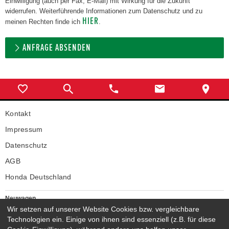
Einwilligung (auch per Fax, E-Mail) mit Wirkung für die Zukunft
widerrufen. Weiterführende Informationen zum Datenschutz und zu
HIER
meinen Rechten finde ich
.
ANFRAGE ABSENDEN
Kontakt
Impressum
Datenschutz
AGB
Honda Deutschland
Neuwagen
Wir setzen auf unserer Website Cookies bzw. vergleichbare
Honda Neuwagen
Technologien ein. Einige von ihnen sind essenziell (z.B. für diese
Gebrauchtwagen