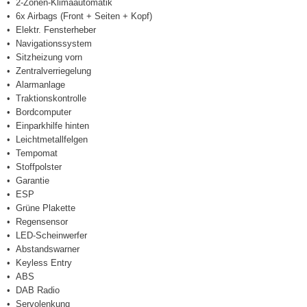
2-Zonen-Klimaautomatik
6x Airbags (Front + Seiten + Kopf)
Elektr. Fensterheber
Navigationssystem
Sitzheizung vorn
Zentralverriegelung
Alarmanlage
Traktionskontrolle
Bordcomputer
Einparkhilfe hinten
Leichtmetallfelgen
Tempomat
Stoffpolster
Garantie
ESP
Grüne Plakette
Regensensor
LED-Scheinwerfer
Abstandswarner
Keyless Entry
ABS
DAB Radio
Servolenkung