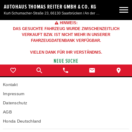
AUTOHAUS THOMAS REITER GMBH & CO. KG
Kurt-Schumacher-Straße 23, 66130 Saarbrücken / An der Windmühle 7, 66780 Siersburg
HINWEIS:
Neuwagen
DAS GESUCHTE FAHRZEUG WURDE ZWISCHENZEITLICH
VERKAUFT BZW. IST NICHT MEHR IN UNSERER
FAHRZEUGDATENBANK VERFÜGBAR.
Gebrauchtwagen
VIELEN DANK FÜR IHR VERSTÄNDNIS.
NEUE SUCHE
Angebote
Service & Zubehör
Kontakt
Impressum
Unser Autohaus
Datenschutz
AGB
Honda Deutschland