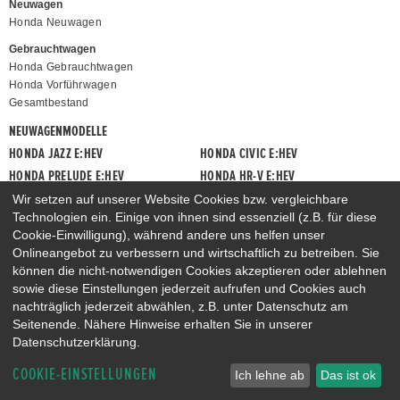
Neuwagen
Honda Neuwagen
Gebrauchtwagen
Honda Gebrauchtwagen
Honda Vorführwagen
Gesamtbestand
NEUWAGENMODELLE
HONDA JAZZ E:HEV
HONDA CIVIC E:HEV
HONDA PRELUDE E:HEV
HONDA HR-V E:HEV
HONDA ZR-V E:HEV
HONDA CR-V E:HEV & E:PHEV
Wir setzen auf unserer Website Cookies bzw. vergleichbare
Technologien ein. Einige von ihnen sind essenziell (z.B. für diese
Cookie-Einwilligung), während andere uns helfen unser
Onlineangebot zu verbessern und wirtschaftlich zu betreiben. Sie
können die nicht-notwendigen Cookies akzeptieren oder ablehnen
sowie diese Einstellungen jederzeit aufrufen und Cookies auch
nachträglich jederzeit abwählen, z.B. unter Datenschutz am
Seitenende. Nähere Hinweise erhalten Sie in unserer
Datenschutzerklärung.
COOKIE-EINSTELLUNGEN
Ich lehne ab
Das ist ok