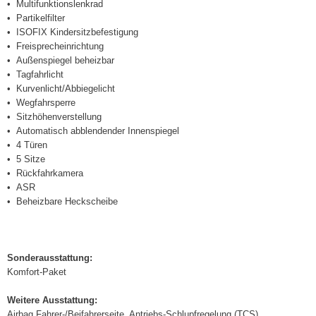
Multifunktionslenkrad
Partikelfilter
ISOFIX Kindersitzbefestigung
Freisprecheinrichtung
Außenspiegel beheizbar
Tagfahrlicht
Kurvenlicht/Abbiegelicht
Wegfahrsperre
Sitzhöhenverstellung
Automatisch abblendender Innenspiegel
4 Türen
5 Sitze
Rückfahrkamera
ASR
Beheizbare Heckscheibe
Sonderausstattung:
Komfort-Paket
Weitere Ausstattung:
Airbag Fahrer-/Beifahrerseite, Antriebs-Schlupfregelung (TCS),