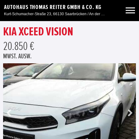
AUTOHAUS THOMAS REITER GMBH & CO. KG
Kurt-Schumacher-Straße 23, 66130 Saarbrücken / An der Windmühle 7, 66780 Siersburg
KIA XCEED VISION
Neuwagen
20.850 €
Gebrauchtwagen
MWST. AUSW.
Angebote
Service & Zubehör
Unser Autohaus