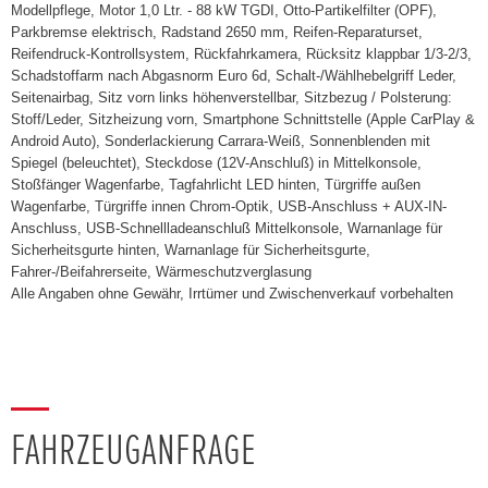
Modellpflege, Motor 1,0 Ltr. - 88 kW TGDI, Otto-Partikelfilter (OPF),
Parkbremse elektrisch, Radstand 2650 mm, Reifen-Reparaturset,
Reifendruck-Kontrollsystem, Rückfahrkamera, Rücksitz klappbar 1/3-2/3,
Schadstoffarm nach Abgasnorm Euro 6d, Schalt-/Wählhebelgriff Leder,
Seitenairbag, Sitz vorn links höhenverstellbar, Sitzbezug / Polsterung:
Stoff/Leder, Sitzheizung vorn, Smartphone Schnittstelle (Apple CarPlay &
Android Auto), Sonderlackierung Carrara-Weiß, Sonnenblenden mit
Spiegel (beleuchtet), Steckdose (12V-Anschluß) in Mittelkonsole,
Stoßfänger Wagenfarbe, Tagfahrlicht LED hinten, Türgriffe außen
Wagenfarbe, Türgriffe innen Chrom-Optik, USB-Anschluss + AUX-IN-
Anschluss, USB-Schnellladeanschluß Mittelkonsole, Warnanlage für
Sicherheitsgurte hinten, Warnanlage für Sicherheitsgurte,
Fahrer-/Beifahrerseite, Wärmeschutzverglasung
Alle Angaben ohne Gewähr, Irrtümer und Zwischenverkauf vorbehalten
FAHRZEUGANFRAGE