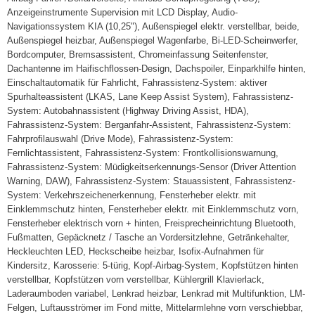
Anzeigeinstrumente Supervision mit LCD Display, Audio-
Navigationssystem KIA (10,25"), Außenspiegel elektr. verstellbar, beide,
Außenspiegel heizbar, Außenspiegel Wagenfarbe, Bi-LED-Scheinwerfer,
Bordcomputer, Bremsassistent, Chromeinfassung Seitenfenster,
Dachantenne im Haifischflossen-Design, Dachspoiler, Einparkhilfe hinten,
Einschaltautomatik für Fahrlicht, Fahrassistenz-System: aktiver
Spurhalteassistent (LKAS, Lane Keep Assist System), Fahrassistenz-
System: Autobahnassistent (Highway Driving Assist, HDA),
Fahrassistenz-System: Berganfahr-Assistent, Fahrassistenz-System:
Fahrprofilauswahl (Drive Mode), Fahrassistenz-System:
Fernlichtassistent, Fahrassistenz-System: Frontkollisionswarnung,
Fahrassistenz-System: Müdigkeitserkennungs-Sensor (Driver Attention
Warning, DAW), Fahrassistenz-System: Stauassistent, Fahrassistenz-
System: Verkehrszeichenerkennung, Fensterheber elektr. mit
Einklemmschutz hinten, Fensterheber elektr. mit Einklemmschutz vorn,
Fensterheber elektrisch vorn + hinten, Freisprecheinrichtung Bluetooth,
Fußmatten, Gepäcknetz / Tasche an Vordersitzlehne, Getränkehalter,
Heckleuchten LED, Heckscheibe heizbar, Isofix-Aufnahmen für
Kindersitz, Karosserie: 5-türig, Kopf-Airbag-System, Kopfstützen hinten
verstellbar, Kopfstützen vorn verstellbar, Kühlergrill Klavierlack,
Laderaumboden variabel, Lenkrad heizbar, Lenkrad mit Multifunktion, LM-
Felgen, Luftausströmer im Fond mitte, Mittelarmlehne vorn verschiebbar,