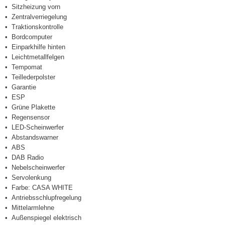
Sitzheizung vorn
Zentralverriegelung
Traktionskontrolle
Bordcomputer
Einparkhilfe hinten
Leichtmetallfelgen
Tempomat
Teillederpolster
Garantie
ESP
Grüne Plakette
Regensensor
LED-Scheinwerfer
Abstandswarner
ABS
DAB Radio
Nebelscheinwerfer
Servolenkung
Farbe: CASA WHITE
Antriebsschlupfregelung
Mittelarmlehne
Außenspiegel elektrisch