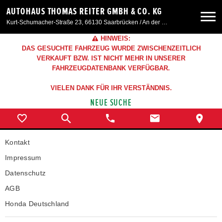
AUTOHAUS THOMAS REITER GMBH & CO. KG
Kurt-Schumacher-Straße 23, 66130 Saarbrücken / An der Windmühle 7, 66780 Siersburg
HINWEIS:
Neuwagen
DAS GESUCHTE FAHRZEUG WURDE ZWISCHENZEITLICH
VERKAUFT BZW. IST NICHT MEHR IN UNSERER
FAHRZEUGDATENBANK VERFÜGBAR.
Gebrauchtwagen
VIELEN DANK FÜR IHR VERSTÄNDNIS.
NEUE SUCHE
Angebote
Service & Zubehör
Kontakt
Impressum
Unser Autohaus
Datenschutz
AGB
Honda Deutschland