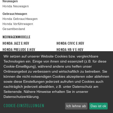
Neuwagen
Honda Neuwagen
Gebrauchtwagen
Honda Gebrauchtwagen
Honda Vorführwagen
Gesamtbestand
NEUWAGENMODELLE
HONDA JAZZ E:HEV
HONDA CIVIC E:HEV
HONDA PRELUDE E:HEV
HONDA HR-V E:HEV
HONDA ZR-V E:HEV
HONDA CR-V E:HEV & E:PHEV
Wir setzen auf unserer Website Cookies bzw. vergleichbare
Technologien ein. Einige von ihnen sind essenziell (z.B. für diese
Cookie-Einwilligung), während andere uns helfen unser
Onlineangebot zu verbessern und wirtschaftlich zu betreiben. Sie
können die nicht-notwendigen Cookies akzeptieren oder ablehnen
sowie diese Einstellungen jederzeit aufrufen und Cookies auch
nachträglich jederzeit abwählen, z.B. unter Datenschutz am
Seitenende. Nähere Hinweise erhalten Sie in unserer
Datenschutzerklärung.
COOKIE-EINSTELLUNGEN
Ich lehne ab
Das ist ok