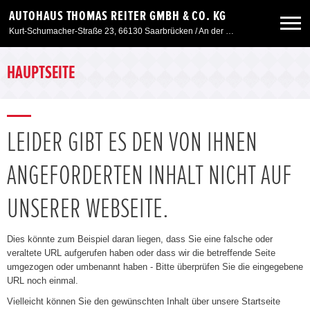
AUTOHAUS THOMAS REITER GMBH & CO. KG
Kurt-Schumacher-Straße 23, 66130 Saarbrücken / An der Windmühle 7, 66780 Siersburg
Neuwagen
HAUPTSEITE
Gebrauchtwagen
LEIDER GIBT ES DEN VON IHNEN
Angebote
ANGEFORDERTEN INHALT NICHT AUF
Service & Zubehör
UNSERER WEBSEITE.
Unser Autohaus
Dies könnte zum Beispiel daran liegen, dass Sie eine falsche oder
veraltete URL aufgerufen haben oder dass wir die betreffende Seite
umgezogen oder umbenannt haben - Bitte überprüfen Sie die eingegebene
URL noch einmal.
Vielleicht können Sie den gewünschten Inhalt über unsere Startseite