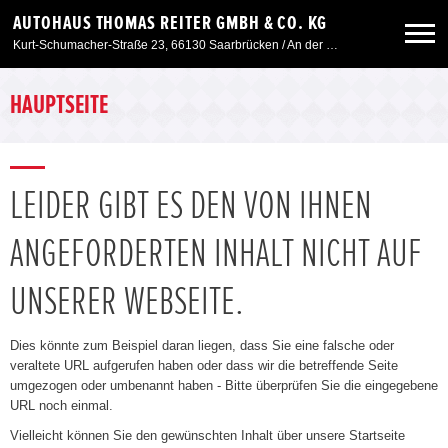
AUTOHAUS THOMAS REITER GMBH & CO. KG
Kurt-Schumacher-Straße 23, 66130 Saarbrücken / An der Windmühle 7, 66780 Siersburg
Neuwagen
HAUPTSEITE
Gebrauchtwagen
LEIDER GIBT ES DEN VON IHNEN
Angebote
ANGEFORDERTEN INHALT NICHT AUF
Service & Zubehör
UNSERER WEBSEITE.
Unser Autohaus
Dies könnte zum Beispiel daran liegen, dass Sie eine falsche oder
veraltete URL aufgerufen haben oder dass wir die betreffende Seite
umgezogen oder umbenannt haben - Bitte überprüfen Sie die eingegebene
URL noch einmal.
Vielleicht können Sie den gewünschten Inhalt über unsere Startseite